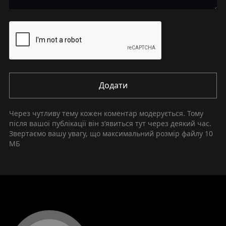
Додати
Через чутливу тему кожен коментар модерується. Тому
після вашої публікації він зʼявиться тут через деякий час.
Звертаємо вашу увагу, що максимальний розмір файлу
10
МБ