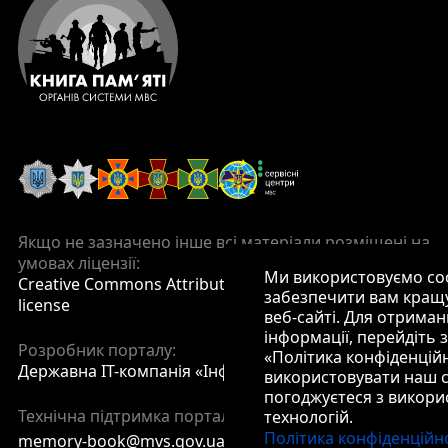
Якщо не зазначено інше всі матеріали розміщені на
умовах ліцензії:
Ми використовуємо co
Creative Commons Attribution 4.0 International
забезпечити вам кращу
license
веб-сайті. Для отриман
інформації, перейдіть
Розробник порталу:
«Політика конфіденцій
Державна ІТ-компанія «Інфотех»
використовувати наш с
погоджуєтеся з викори
Технічна підтримка порталу:
технологій.
Політика конфіденційн
memory-book@mvs.gov.ua