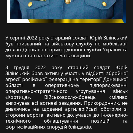
У серпні 2022 року старший солдат Юрій Зілінський
був призваний на військову службу по мобілізації
до лав Державної прикордонної служби України та
мужньо став на захист Батьківщини.
З грудня 2022 року старший солдат Юрій
Зілінський брав активну участь у відбитті збройної
агресії російської федерації на території Донецької
області в оперативному підпорядкуванні
оперативно-стратегічного угрупування військ
«Хортиця». Військовослужбовець сміливо
виконував всі вогневі завдання. Прикордонник, не
дивлячись на щоденні артилерійські обстріли зі
сторони ворога, активно долучався до інженерно-
технічного облаштування позицій та
фортифікаційних споруд й бліндажів.