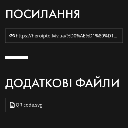
ПОСИЛАННЯ
https://heroipto.lviv.ua/%D0%AE%D1%80%D1%96%D0%B9-%D0%92%D0%BE%D0%BB%D0%BE%D0%B4%D0%B8%D0%BC%D0%B8%D1%80%D0%BE%D0%B2%D0%B8%D1%87-%D0%97%D1%96%D0%BB%D1%96%D0%BD%D1%81%D1%8C%D0%BA%D0%B8%D0%B9/
ДОДАТКОВІ ФАЙЛИ
QR code.svg