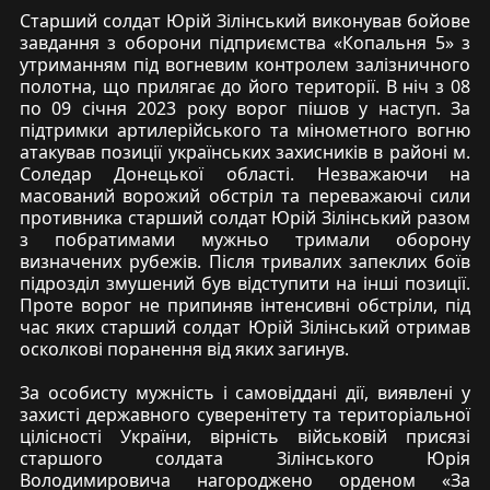
Старший солдат Юрій Зілінський виконував бойове
завдання з оборони підприємства «Копальня 5» з
утриманням під вогневим контролем залізничного
полотна, що прилягає до його території. В ніч з 08
по 09 січня 2023 року ворог пішов у наступ. За
підтримки артилерійського та мінометного вогню
атакував позиції українських захисників в районі м.
Соледар Донецької області. Незважаючи на
масований ворожий обстріл та переважаючі сили
противника старший солдат Юрій Зілінський разом
з побратимами мужньо тримали оборону
визначених рубежів. Після тривалих запеклих боїв
підрозділ змушений був відступити на інші позиції.
Проте ворог не припиняв інтенсивні обстріли, під
час яких старший солдат Юрій Зілінський отримав
осколкові поранення від яких загинув.
За особисту мужність і самовіддані дії, виявлені у
захисті державного суверенітету та територіальної
цілісності України, вірність військовій присязі
старшого солдата Зілінського Юрія
Володимировича нагороджено орденом «За