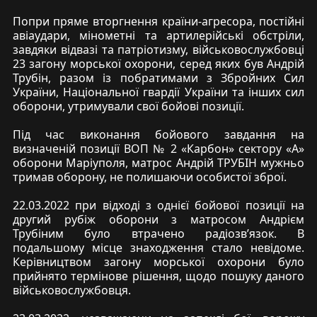
Попри пряме вторгнення країни-агресора, постійні
авіаудари, мінометні та артилерійські обстріли,
завдяки відвазі та патріотизму, військовослужбовці
23 загону морської охорони, серед яких був Андрій
Трубін, разом із побратимами з Збройних Сил
України, Національної гвардії України та інших сил
оборони, утримували свої бойові позиції.
Під час виконання бойового завдання на
визначеній позиції ВОП № 2 «Карбон» сектору «А»
оборони Маріуполя, матрос Андрій ТРУБІН мужньо
тримав оборону, не полишаючи особистої зброї.
22.03.2022 при відході з однієї бойової позиції на
другий рубіж оборони з матросом Андрієм
Трубіним було втрачено радіозв’язок. В
подальшому місце знаходження стало невідоме.
Керівництвом загону морської охорони було
прийнято термінове рішення, щодо пошуку даного
військовослужбовця.