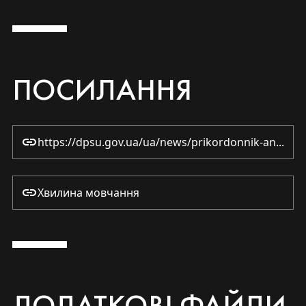
ПОСИЛАННЯ
https://dpsu.gov.ua/ua/news/prikordonnik-andriy-trubin-naviki-v-pamyati-nazavzhdi-u-stroyu/
Хвилина мовчання
ДОДАТКОВІ ФАЙЛИ