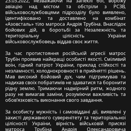
23.03.2022, незважаючи на запеклі бої, ворожу
авіацію над містом та обстріли з РСЗВ,
військовослужбовцями підрозділу було виявлено,
ідентифіковано та доставлено на комбінат
«Азовсталь» тіло матроса Андрія Трубіна. Внаслідок
бойових дій, в боротьбі за Незалежність та
територіальну цілісність України
військовослужбовець віддав своє життя.
За час протистояння російській агресії матрос
Трубін проявив найкращі особисті якості. Сміливий
воїн, гідний патріот України, приклад стійкості та
незламності, холоднокровності в прийнятті рішень.
Мав високий бойовий дух, чим підтримував та
надихав своїх побратимів не здаватися та боронити
рідну землю. Тримаючи надмірний ритм, жодного
разу не вимагав заміни, розуміючи важливість та
обов’язковість виконання свого завдання.
За особисту мужність і самовіддані дії, виявлені у
захисті державного суверенітету та територіальної
цілісності України, вірність військовій присязі
матроса Трубіна Андрія Олександровича