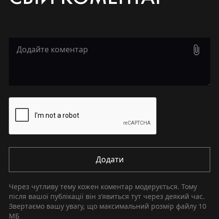
Додати
Через чутливу тему кожен коментар модерується. Тому
після вашої публікації він зʼявиться тут через деякий час.
Звертаємо вашу увагу, що максимальний розмір файлу
10
МБ