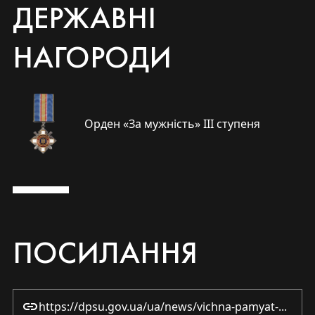
ДЕРЖАВНІ
НАГОРОДИ
Орден «За мужність» ІІІ ступеня
ПОСИЛАННЯ
https://dpsu.gov.ua/ua/news/vichna-pamyat-geroyurik-z-dnya-zagibeli-volodimira-trubachova