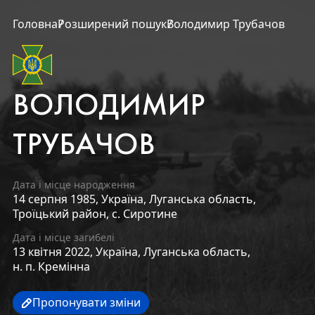
Головна
Розширений пошук
Володимир Трубачов
ВОЛОДИМИР
ТРУБАЧОВ
Дата і місце народження
14 серпня 1985,
Україна,
Луганська область,
Троїцький район,
с. Сиротине
Дата і місце загибелі
13 квітня 2022,
Україна,
Луганська область,
н. п. Кремінна
Пропонувати зміни