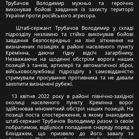
Трубачов Володимир мужньо та героїчно
виконував бойові завдання із захисту території
України проти російського агресора.
Штаб-сержант Трубачов Володимир у складі
підрозділу незламно та стійко виконував бойові
завдання безпосередньо на лінії зіткнення на
визначених позиціях в районі населеного пункту
Кремінна, даючи гідну відсіч загарбнику.
Незважаючи на щоденні обстріли ворога наших
позицій з танків, артилерії та автоматичної зброї,
військовослужбовці підрозділу з самовідданістю
стримували просування противника та не давали
захопити визначені рубежі.
13 квітня 2022 року в районі північно-західної
околиці населеного пункту Кремінна ворог
здійснював мінометний обстріл наших позицій. На
позиції поста спостереження, в якому знаходився
штаб-сержант Трубачов Володимир разом із своїм
побратимом, відбулося попадання снаряду поряд з
бліндажем, що призвело до його завалу та