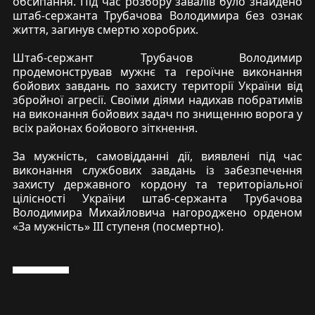
обсипання. Під час розбору завалів було знайдено
штаб-сержанта Трубачова Володимира без ознак
життя, загинув смертю хоробрих.
Штаб-сержант Трубачов Володимир
продемонстрував мужнє та героїчне виконання
бойових завдань по захисту території України від
збройної агресії. Своїми діями надихав побратимів
на виконання бойових задач по знищенню ворога у
всіх районах бойового зіткнення.
За мужність, самовідданні дії, виявлені під час
виконання службових завдань із забезпечення
захисту державного кордону та територіальної
цілісності України штаб-сержанта Трубачова
Володимира Михайловича нагороджено орденом
«За мужність» ІІІ ступеня (посмертно).