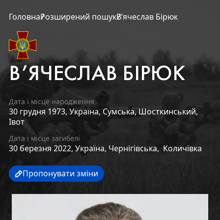
Головна
Розширений пошук
В’ячеслав Бірюк
В’ЯЧЕСЛАВ БІРЮК
Дата і місце народження
30 грудня 1973,
Україна,
Сумська,
Шосткинський,
Івот
Дата і місце загибелі
30 березня 2022,
Україна,
Чернігівська,
Количівка
Пропонувати зміни