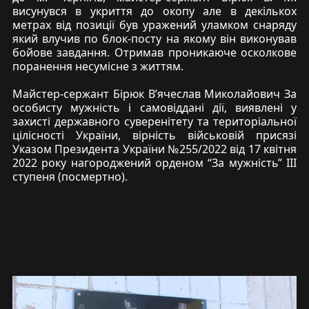
висунувся в укриття до окопу але в декількох
метрах від позиції був уражений уламком снаряду
який влучив по блок-посту на якому він виконував
бойове завдання. Отримав проникаюче осколкове
поранення несумісне з життям.
Майстер-сержант Бірюк В’ячеслав Миколайович За
особисту мужність і самовіддані дії, виявлені у
захисті державного суверенітету та територіальної
цілісності України, вірність військовій присязі
Указом Президента України №255/2022 від 17 квітня
2022 року нагороджений орденом “За мужність” ІІІ
ступеня (посмертно).