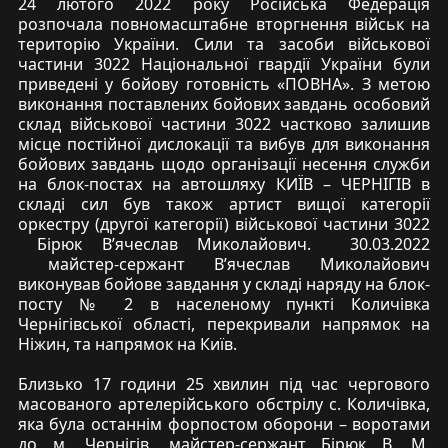
24 лютого 2022 року Російська Федерація
розпочала повномасштабне вторгнення військ на
територію України. Сили та засоби військової
частини 3022 Національної гвардії України були
приведені у бойову готовність «ПОВНА». З метою
виконання поставлених бойових завдань особовий
склад військової частини 3022 частково залишив
місце постійної дислокації та вибув для виконання
бойових завдань щодо організації несення служби
на блок-постах на автошляху КИЇВ – ЧЕРНІГІВ в
складі сил був також артист вищої категорії
оркестру (другої категорії) військової частини 3022
Бірюк В’ячеслав Миколайович.
30.03.2022
майстер-сержант В’ячеслав Миколайович
виконував бойове завдання у складі наряду на блок-
посту № 2 в населеному пункті Количівка
Чернігівської області, перекривали напрямок на
Ніжин, та напрямок на Київ.
Близько 17 години 25 хвилин під час чергового
масованого артелерійського обстрілу с. Количівка,
яка була останнім форпостом оборони – воротами
до м. Чернігів, майстер-сержант Бірюк В. М.