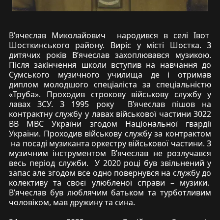
В’ячеслав Миколайович
народився в селі Івот
Шосткинського району. Виріс у місті Шостка. З
дитячих років В’ячеслав захоплювався музикою.
Після закінчення школи вступив на навчання до
Сумського музичного училища де і отримав
диплом молодшого спеціаліста за спеціальністю
«Труба». Проходив строкову військову службу у
лавах ЗСУ. З 1995 року
В’ячеслав пішов на
контрактну службу у лавах військової частини 3022
ВВ МВС України згодом Національної гвардії
України. Проходив військову службу за контрактом
на посаді музиканта оркестру військової частини. З
музичним інструментом В’ячеслав не розлучався
весь період служби.
У 2020 році був звільнений у
запас але згодом все одно повернувся на службу до
колективу та своєї улюбленої справи – музики.
В’ячеслав був люблячим батьком та турботливим
чоловіком, мав дружину та сина.